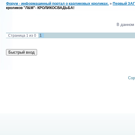
Форум - информацинный портал о карликовых кроликах.
»
Первый ЗАГ
кроликов "Л&М"- КРОЛИКОСВАДЬБА!
В данном
1
Страница
1
из
0
Cop