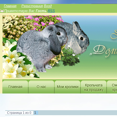
______________
Главная
Регистрация
Вход
Приветствую Вас
Гость
RSS
1
Страница
1
из
0