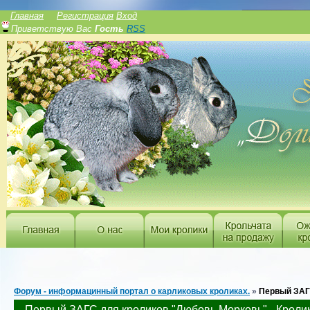
______________
Главная
Регистрация
Вход
Приветствую Вас
Гость
RSS
Форум - информацинный портал о карликовых кроликах.
»
Первый ЗАГ
Первый ЗАГС для кроликов "Любовь Морковь" - Кроли