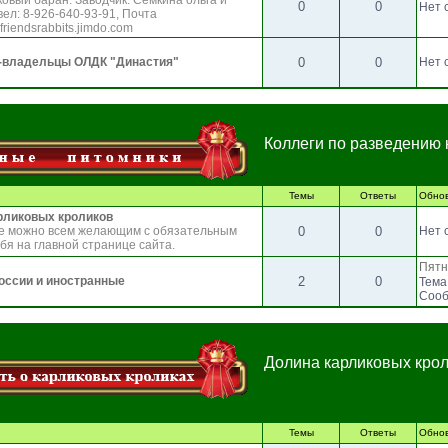
овый баран. Заводчик: Семкина ольга и
0
0
Нет 
вел: 8-926-640-93-91, Почта
efriendsrabbits.jimdo.com
-владельцы ОЛДК "Династия"
0
0
Нет 
Коллеги по разведению 
Темы
Ответы
Обно
арликовых кроликов
ке можно всем желающим с обязательным
0
0
Нет 
я на главной странице сайта.
Пятн
оссии и иностранные
2
0
Тема
Сооб
Долина карликовых крол
Темы
Ответы
Обно