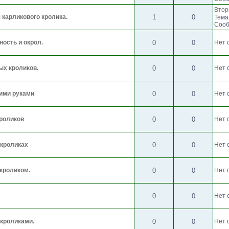
Втор
я карликового кролика.
1
0
Тема
Сооб
ность и окрол.
0
0
Нет 
ых кроликов.
0
0
Нет 
оими руками
0
0
Нет 
роликов
0
0
Нет 
 кроликах
0
0
Нет 
 кроликом.
0
0
Нет 
0
0
Нет 
 кроликами.
0
0
Нет 