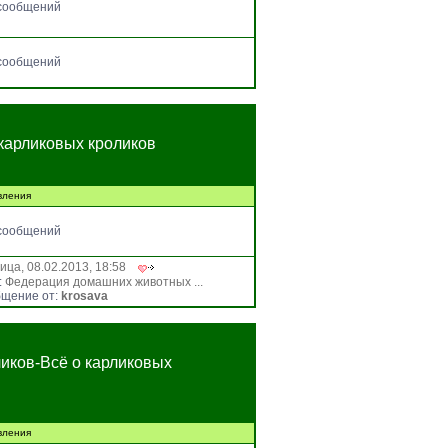
сообщений
сообщений
карликовых кроликов
вления
сообщений
ица, 08.02.2013, 18:58
:
Федерация домашних животных ...
щение от:
krosava
иков-Всё о карликовых
вления