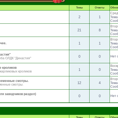
Темы
Ответы
Обно
Сред
2
1
Тема
Сооб
Втор
21
8
Тема
Сооб
Втор
чее.
1
1
Тема
Сооб
настия"
0
0
Нет 
уба ОЛДК "Династия"
Воск
е кроликов
1
0
Тема
 карликовых кроликов
Сооб
Втор
леменные смотры.
12
4
Тема
еменные смотры.
Сооб
ля заводчиков раздел)
0
0
Нет 
Темы
Ответы
Обно