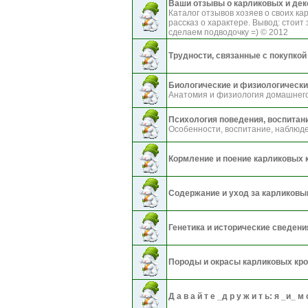
Ваши отзывы о карликовых и дек
Каталог отзывов хозяев о своих ка
рассказ о характере. Вывод: стоит
сделаем подводочку =) © 2012
Трудности, связанные с покупкой
Биологические и физиологически
Анатомия и физиология домашнего
Психология поведения, воспитани
Особенности, воспитание, наблюд
Кормление и поение карликовых 
Содержание и уход за карликовы
Генетика и исторические сведен
Породы и окрасы карликовых кр
Д а в а й т е _д р у ж и т ь: я _и_ м 