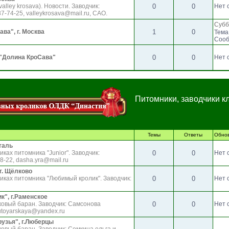
lley krosava). Новости. Заводчик:
0
0
Нет 
-74-25, valleykrosava@mail.ru, САО.
Субб
ва", г. Москва
1
0
Тема
Сооб
 "Долина КроСава"
0
0
Нет 
Питомники, заводчики к
Темы
Ответы
Обно
сталь
ках питомника "Junior". Заводчик:
0
0
Нет 
-22, dasha.yra@mail.ru
 г. Щёлково
иках питомника "Любимый кролик". Заводчик:
0
0
Нет 
ик", г.Раменское
ковый баран. Заводчик: Самсонова
0
0
Нет 
utoyarskaya@yandex.ru
друзья", г.Люберцы