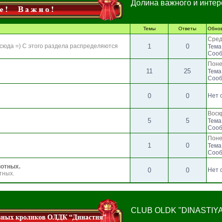
Долина важного и интер
Темы
Ответы
Обно
Сред
 сюда =) С этого раздела распределяются
1
0
Тема
Сооб
Поне
11
25
Тема
Сооб
0
0
Нет 
Воск
5
5
Тема
Сооб
Поне
1
0
Тема
Сооб
вотных.
0
0
Нет 
тных.
CLUB OLDK "DINASTIYA