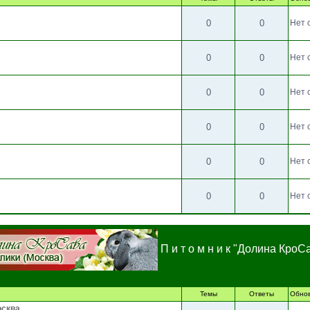
0
0
Нет 
0
0
Нет 
0
0
Нет 
0
0
Нет 
0
0
Нет 
0
0
Нет 
П и т о м н и к "Долина КроС
Темы
Ответы
Обно
осква