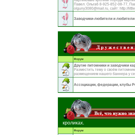
Карликовые кролики породы карлик
Павел. Ольга6 8-925-852-08-77, Па
olguny3080@mail.ru, сайт: http://littl
Заводчики-любители и любители
Форум
Другие питомники и заводчики к
Разместить тему о своём питомни
размещением нашего баннера у себ
Ассоциации, федерации, клубы Р
кроликах.
Форум