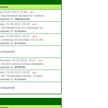
вления
а, 03.07.2013, 17:30
:
Карликовые крольчата торчеух...
щение от:
olgamaster
ник, 21.08.2012, 20:43
:
Путеводитель по структуре кл...
щение от:
krosava
ник, 21.08.2012, 20:42
:
Семинар 20 октября 2012г. Ин...
щение от:
krosava
сообщений
ресенье, 13.12.2015, 15:07
:
Хотите узнать планы конкурен...
щение от:
BOPOH
ник, 15.05.2012, 04:28
:
№7 Актировка в клубе, 13 мая...
щение от:
krosava
сообщений
вления