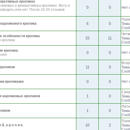
оративных кроликах
рликовых и декоративных кроликах. Фото и
0
0
Нет 
 заводить или нет. После 10-20 отзывов
Поне
 карликового кролика
6
0
Тема
Сооб
Четве
е особенности кролика
33
11
Тема
 кролика.
Сооб
е кролика.
0
0
Нет 
ения.
Втор
кроликов
11
0
Тема
Сооб
ми кроликами
0
0
Нет 
Сред
ия карликовых кроликов
1
0
Тема
Сооб
Пятн
оликов
1
0
Тема
Сооб
Поне
о й_к р о л и к.
10
2
Тема
Сооб