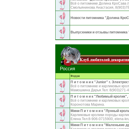
Всё о питомнике Долина КроСава (va
Смольянинова Анастасия, 8(903)787
Новости питомника "Долина КроСа
Выпускники и отзывы питомника
Россия
Форум
П и т о м н и к "Junior" г. Электро
Всё о питомнике и карликовых кроли
Мамошкина Дарья.Тел: 8(903)271-48
П и т о м н и к "Любимый кролик",
Всё о питомнике и карликовых крол
Коронотова Марина.
Мини П и т о м н и к "Лунный крол
Карликовые кролики породы карли
Елена.Тел:8-906-0715900, elena-kr
Мини П и т о м н и к "Маленькие 