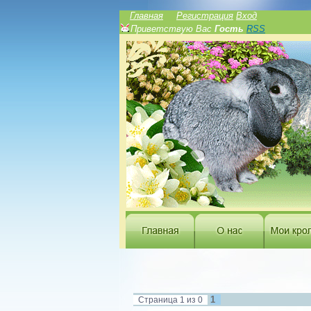
Главная
Регистрация
Вход
Приветствую Вас
Гость
RSS
1
Страница
1
из
0