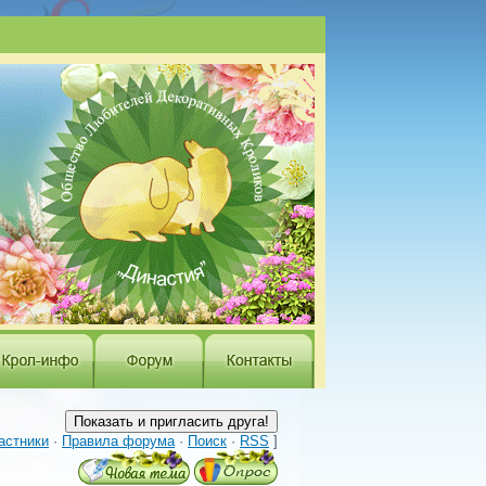
астники
·
Правила форума
·
Поиск
·
RSS
]