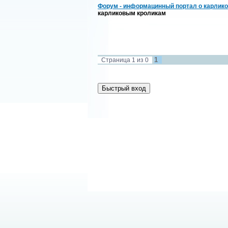
Форум - информацинный портал о карлико
карликовым кроликам
1
Страница
1
из
0