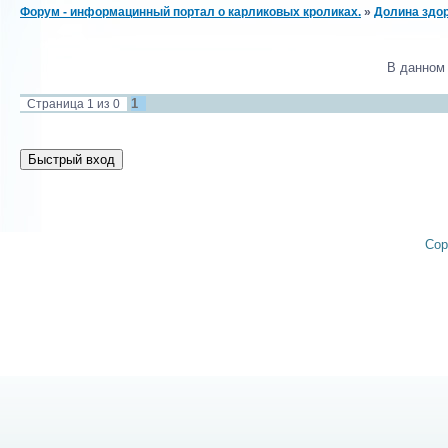
Форум - информацинный портал о карликовых кроликах.
»
Долина здор
В данном
1
Страница
1
из
0
Cop