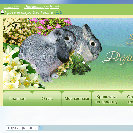
______________
Главная
Регистрация
Вход
Приветствую Вас
Гость
RSS
1
Страница
1
из
0