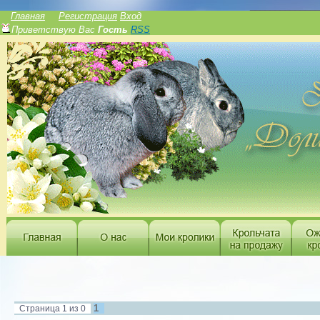
______________
Главная
Регистрация
Вход
Приветствую Вас
Гость
RSS
1
Страница
1
из
0