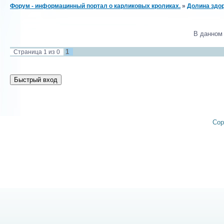
Форум - информацинный портал о карликовых кроликах.
»
Долина здор
В данном
1
Страница
1
из
0
Cop