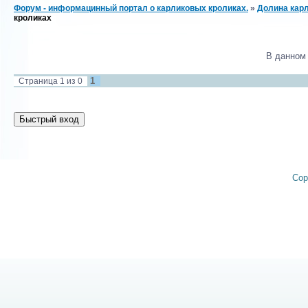
Форум - информацинный портал о карликовых кроликах.
»
Долина карл
кроликах
В данном
1
Страница
1
из
0
Cop