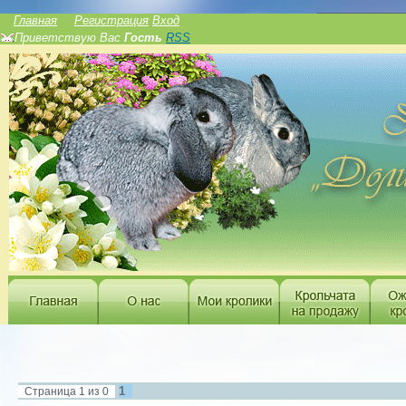
______________
Главная
Регистрация
Вход
Приветствую Вас
Гость
RSS
1
Страница
1
из
0