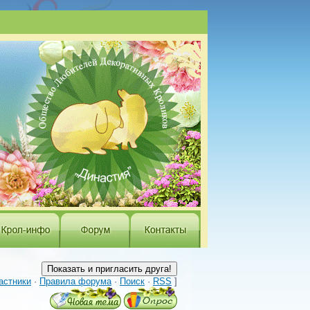
астники
·
Правила форума
·
Поиск
·
RSS
]