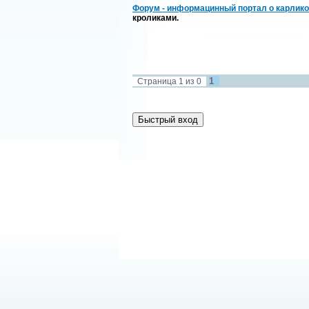
Форум - информацинный портал о карлико
кроликами.
1
Страница
1
из
0