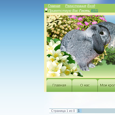
Главная
Регистрация
Вход
Приветствую Вас
Гость
RSS
1
Страница
1
из
0