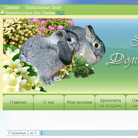
______________
Главная
Регистрация
Вход
Приветствую Вас
Гость
RSS
1
Страница
1
из
1