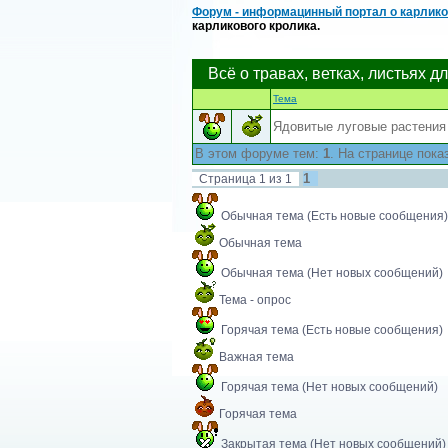
Форум - информацинный портал о карлико
карликового кролика.
Всё о травах, ветках, листьях д
Тема
Ядовитые луговые растения
В этом форуме тем:
1
. На странице пока
1
Страница
1
из
1
Обычная тема (Есть новые сообщения)
Обычная тема
Обычная тема (Нет новых сообщений)
Тема - опрос
Горячая тема (Есть новые сообщения)
Важная тема
Горячая тема (Нет новых сообщений)
Горячая тема
Закрытая тема (Нет новых сообщений)