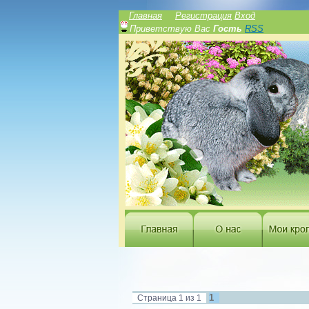
Главная
Регистрация
Вход
Приветствую Вас
Гость
RSS
1
Страница
1
из
1