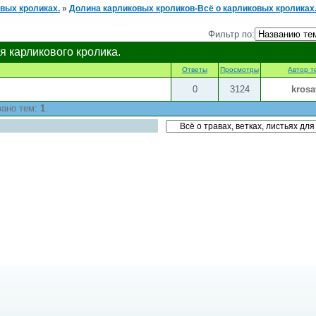
вых кроликах.
»
Долина карликовых кроликов-Всё о карликовых кроликах
Фильтр по:
ля карликового кролика.
Ответы
Просмотры
Автор т
0
3124
krosa
зано тем:
1
.