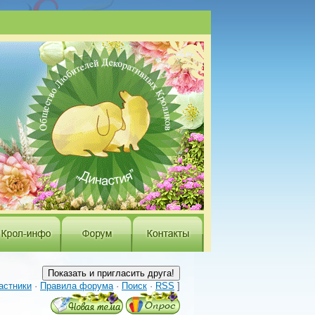
астники
·
Правила форума
·
Поиск
·
RSS
]