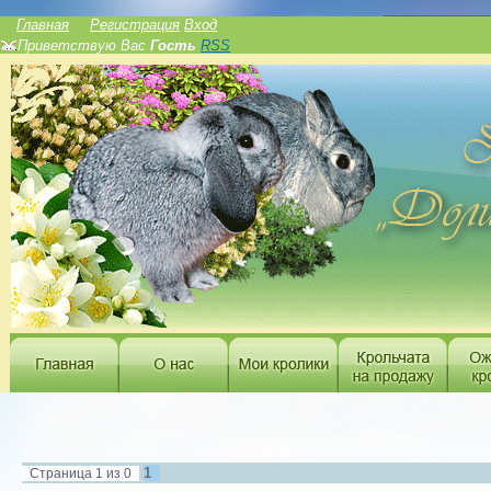
______________
Главная
Регистрация
Вход
Приветствую Вас
Гость
RSS
1
Страница
1
из
0