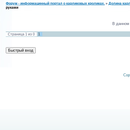
Форум - информацинный портал о карликовых кроликах.
»
Долина карл
руками
В данном
1
Страница
1
из
0
Cop