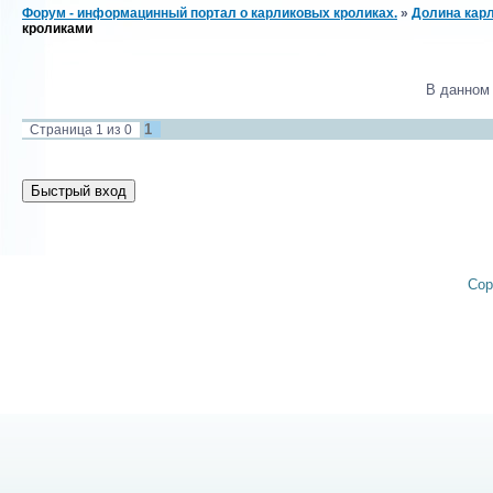
Форум - информацинный портал о карликовых кроликах.
»
Долина карл
кроликами
В данном
1
Страница
1
из
0
Cop