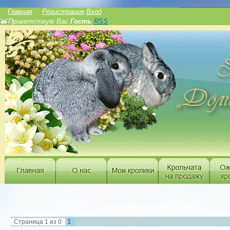
______________
Главная
Регистрация
Вход
Приветствую Вас
Гость
RSS
1
Страница
1
из
0