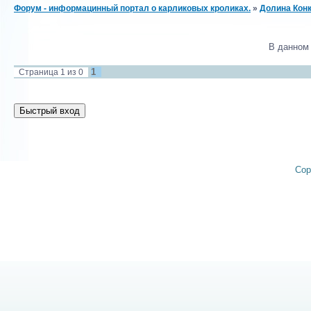
Форум - информацинный портал о карликовых кроликах.
»
Долина Кон
В данном
1
Страница
1
из
0
Cop