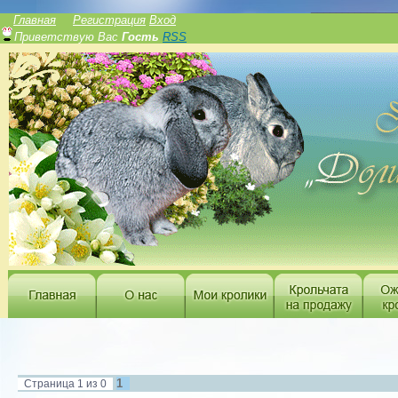
______________
Главная
Регистрация
Вход
Приветствую Вас
Гость
RSS
1
Страница
1
из
0