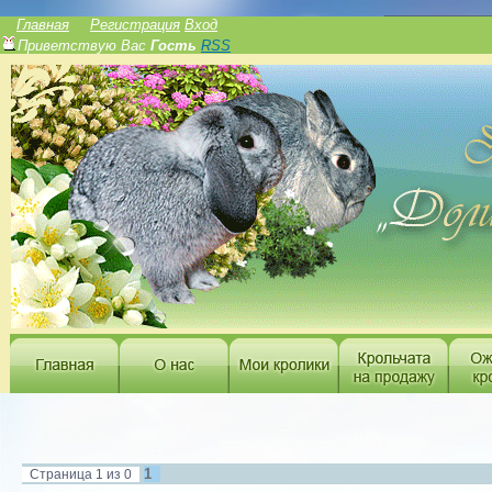
______________
Главная
Регистрация
Вход
Приветствую Вас
Гость
RSS
1
Страница
1
из
0