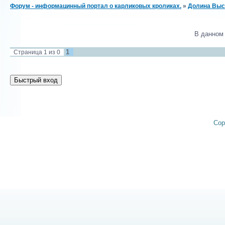
Форум - информацинный портал о карликовых кроликах.
»
Долина Выст
В данном
1
Страница
1
из
0
Cop