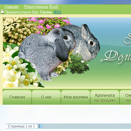
______________
Главная
Регистрация
Вход
Приветствую Вас
Гость
RSS
1
Страница
1
из
1