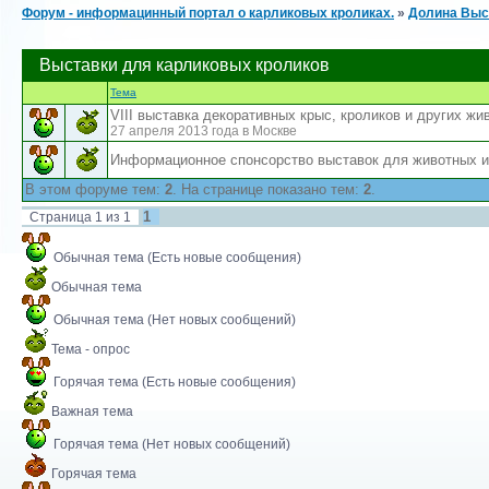
Форум - информацинный портал о карликовых кроликах.
»
Долина Выст
Выставки для карликовых кроликов
Тема
VIII выставка декоративных крыс, кроликов и других жи
27 апреля 2013 года в Москве
Информационное спонсорство выставок для животных и
В этом форуме тем:
2
. На странице показано тем:
2
.
1
Страница
1
из
1
Обычная тема (Есть новые сообщения)
Обычная тема
Обычная тема (Нет новых сообщений)
Тема - опрос
Горячая тема (Есть новые сообщения)
Важная тема
Горячая тема (Нет новых сообщений)
Горячая тема