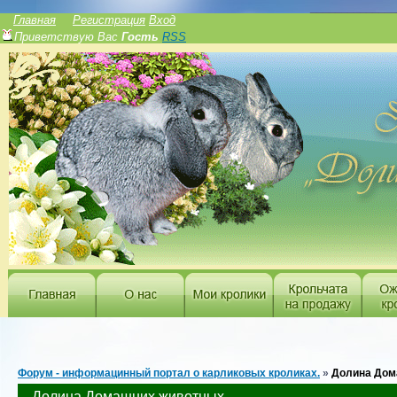
______________
Главная
Регистрация
Вход
Приветствую Вас
Гость
RSS
Форум - информацинный портал о карликовых кроликах.
»
Долина Дом
Долина Домашних животных.