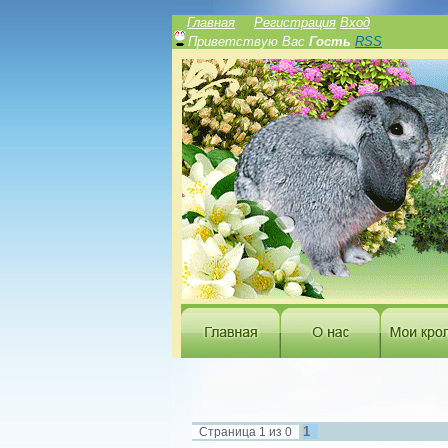
Главная
Регистрация
Вход
Приветствую Вас
Гость
RSS
1
Страница
1
из
0