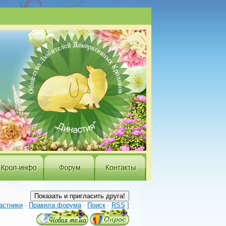
астники
·
Правила форума
·
Поиск
·
RSS
]