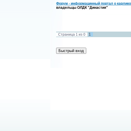
Форум - информацинный портал о карлико
владельцы ОЛДК "Династия"
1
Страница
1
из
0