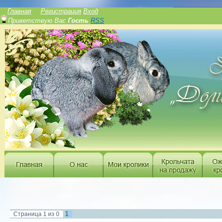
______________
Главная
Регистрация
Вход
Приветствую Вас
Гость
RSS
1
Страница
1
из
0