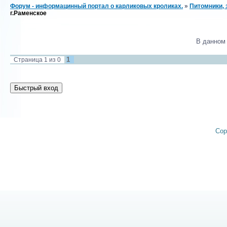
Форум - информацинный портал о карликовых кроликах.
»
Питомники, 
г.Раменское
В данном
1
Страница
1
из
0
Cop