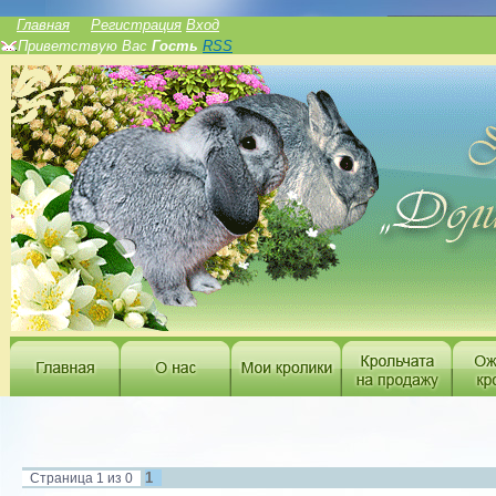
______________
Главная
Регистрация
Вход
Приветствую Вас
Гость
RSS
1
Страница
1
из
0