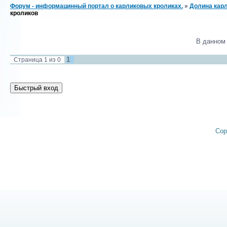
Форум - информацинный портал о карликовых кроликах.
»
Долина карл
кроликов
В данном
1
Страница
1
из
0
Cop