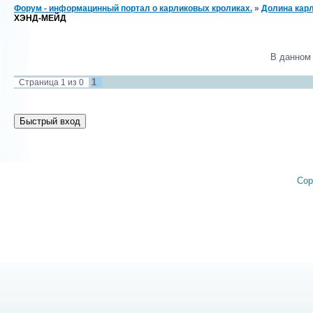
Форум - информацинный портал о карликовых кроликах.
»
Долина карл
ХЭНД-МЕЙД
В данном
1
Страница
1
из
0
Cop