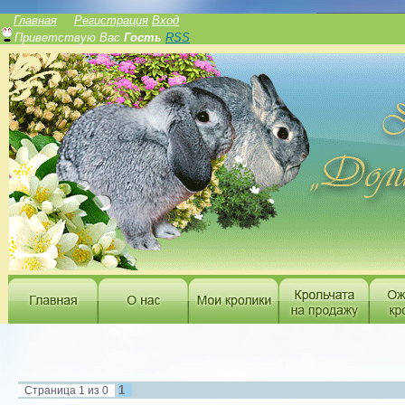
______________
Главная
Регистрация
Вход
Приветствую Вас
Гость
RSS
1
Страница
1
из
0