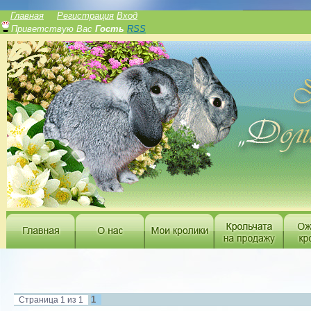
______________
Главная
Регистрация
Вход
Приветствую Вас
Гость
RSS
1
Страница
1
из
1