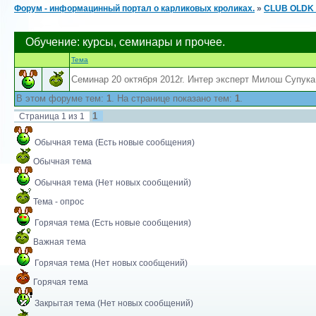
Форум - информацинный портал о карликовых кроликах.
»
CLUB OLDK 
Обучение: курсы, семинары и прочее.
Тема
Семинар 20 октября 2012г. Интер эксперт Милош Супука
В этом форуме тем:
1
. На странице показано тем:
1
.
1
Страница
1
из
1
Обычная тема (Есть новые сообщения)
Обычная тема
Обычная тема (Нет новых сообщений)
Тема - опрос
Горячая тема (Есть новые сообщения)
Важная тема
Горячая тема (Нет новых сообщений)
Горячая тема
Закрытая тема (Нет новых сообщений)