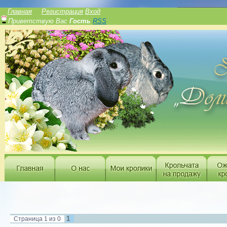
______________
Главная
Регистрация
Вход
Приветствую Вас
Гость
RSS
1
Страница
1
из
0