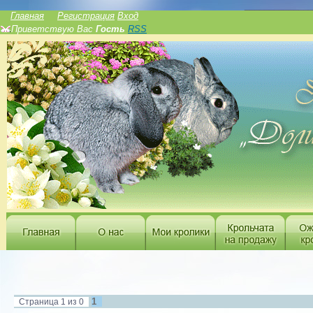
______________
Главная
Регистрация
Вход
Приветствую Вас
Гость
RSS
1
Страница
1
из
0