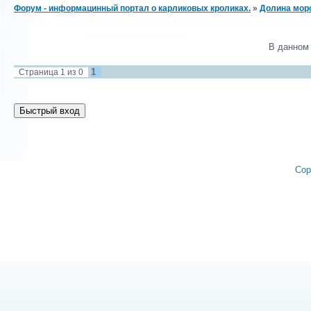
Форум - информацинный портал о карликовых кроликах.
»
Долина морс
В данном
1
Страница
1
из
0
Cop