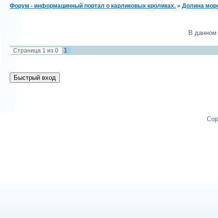
Форум - информацинный портал о карликовых кроликах.
»
Долина морс
В данном
1
Страница
1
из
0
Cop