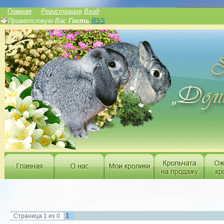
______________
Главная
Регистрация
Вход
Приветствую Вас
Гость
RSS
1
Страница
1
из
0