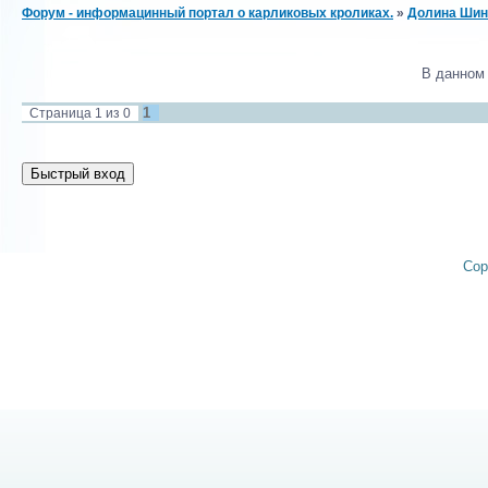
Форум - информацинный портал о карликовых кроликах.
»
Долина Шин
В данном
1
Страница
1
из
0
Cop