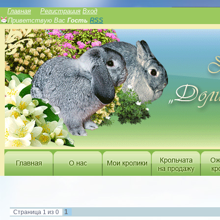
______________
Главная
Регистрация
Вход
Приветствую Вас
Гость
RSS
1
Страница
1
из
0