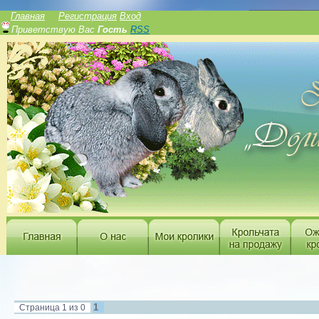
______________
Главная
Регистрация
Вход
Приветствую Вас
Гость
RSS
1
Страница
1
из
0