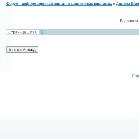
Форум - информацинный портал о карликовых кроликах.
»
Долина Шин
В данном
1
Страница
1
из
0
Cop