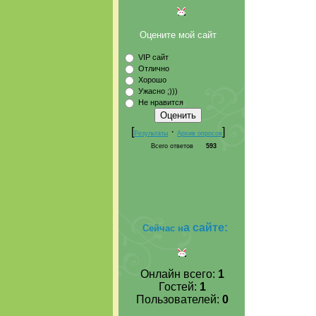
Оцените мой сайт
VIP сайт
Отлично
Хорошо
Ужасно ;)))
Не нравится
[
·
]
Результаты
Архив опросов
Всего ответов
593
а сайте:
Сейчас н
Онлайн всего:
1
Гостей:
1
Пользователей:
0