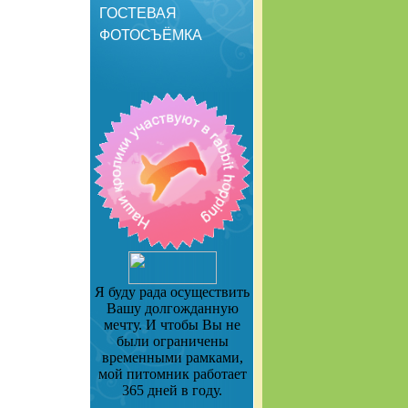
ГОСТЕВАЯ
ФОТОСЪЁМКА
Я буду рада осуществить
Вашу долгожданную
мечту. И чтобы Вы не
были ограничены
временными рамками,
мой питомник работает
365 дней в году.