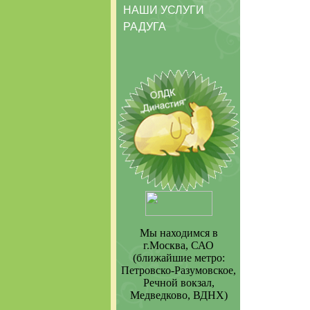
НАШИ УСЛУГИ
РАДУГА
Мы находимся в
г.Москва, САО
(ближайшие метро:
Петровско-Разумовское,
Речной вокзал,
Медведково, ВДНХ)