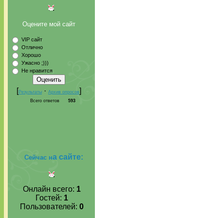
Оцените мой сайт
VIP сайт
Отлично
Хорошо
Ужасно ;)))
Не нравится
[
·
]
Результаты
Архив опросов
Всего ответов
593
а сайте:
Сейчас н
Онлайн всего:
1
Гостей:
1
Пользователей:
0