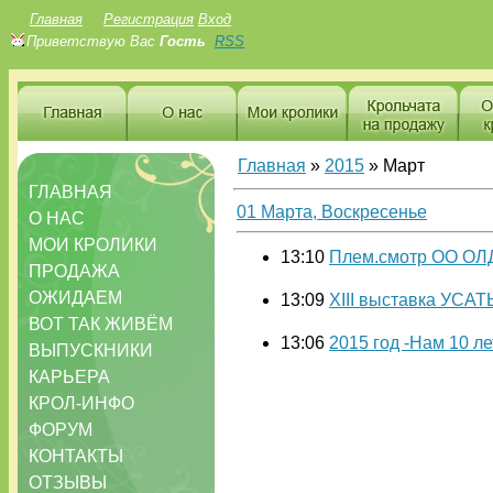
Главная
Регистрация
Вход
Приветствую Вас
Гость
RSS
Главная
»
2015
»
Март
ГЛАВНАЯ
01 Марта, Воскресенье
О НАС
МОИ КРОЛИКИ
13:10
Плем.смотр ОО ОЛДК
ПРОДАЖА
ОЖИДАЕМ
13:09
XIII выставка УСА
ВОТ ТАК ЖИВЁМ
13:06
2015 год -Нам 10 л
ВЫПУСКНИКИ
КАРЬЕРА
КРОЛ-ИНФО
ФОРУМ
КОНТАКТЫ
ОТЗЫВЫ