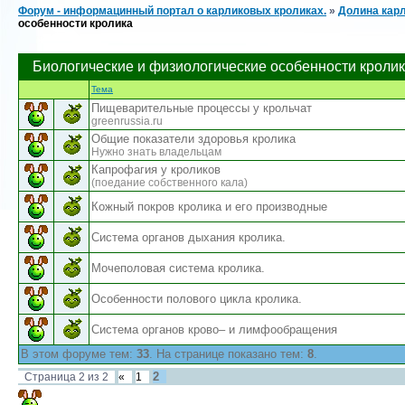
Форум - информацинный портал о карликовых кроликах.
»
Долина карл
особенности кролика
Биологические и физиологические особенности кроли
Тема
Пищеварительные процессы у крольчат
greenrussia.ru
Общие показатели здоровья кролика
Нужно знать владельцам
Капрофагия у кроликов
(поедание собственного кала)
Кожный покров кролика и его производные
Система органов дыхания кролика.
Мочеполовая система кролика.
Особенности полового цикла кролика.
Система органов крово– и лимфообращения
В этом форуме тем:
33
. На странице показано тем:
8
.
2
Страница
2
из
2
«
1