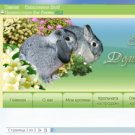
______________
Главная
Регистрация
Вход
Приветствую Вас
Гость
RSS
2
Страница
2
из
2
«
1