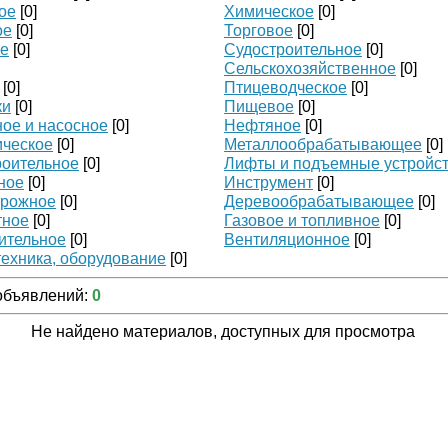
ое
[0]
Химическое
[0]
ое
[0]
Торговое
[0]
ое
[0]
Судостроительное
[0]
Сельскохозяйственное
[0]
[0]
Птицеводческое
[0]
ки
[0]
Пищевое
[0]
ое и насосное
[0]
Нефтяное
[0]
ическое
[0]
Металлообрабатывающее
[0]
оительное
[0]
Лифты и подъемные устройс
ное
[0]
Инструмент
[0]
рожное
[0]
Деревообрабатывающее
[0]
тное
[0]
Газовое и топливное
[0]
ительное
[0]
Вентиляционное
[0]
техника, оборудование
[0]
объявлений
:
0
Не найдено материалов, доступных для просмотра