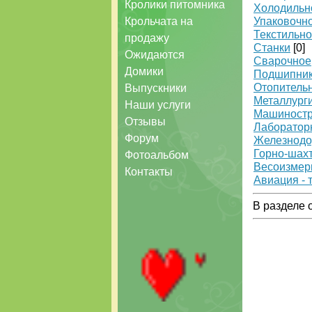
Кролики питомника
Холодильн
Крольчата на
Упаковочн
Текстильн
продажу
Станки
[0]
Ожидаются
Сварочное
Домики
Подшипни
Отопительн
Выпускники
Металлург
Наши услуги
Машиностр
Отзывы
Лаборатор
Форум
Железнодо
Горно-шах
Фотоальбом
Весоизмер
Контакты
Авиация - 
В разделе 