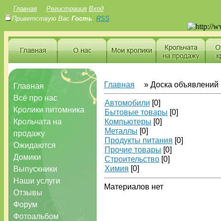
Главная
Регистрация
Вход
Приветствую Вас
Гость
RSS
Главная
»
Доска объявлений
Главная
Всё про нас
Автомобили
[0]
Кролики питомника
Бытовые товары
[0]
Крольчата на
Компьютеры
[0]
Металлы
[0]
продажу
Продукты питания
[0]
Ожидаются
Прочие товары
[0]
Домики
Строительство
[0]
Химия
[0]
Выпускники
Наши услуги
Материалов нет
Отзывы
Форум
Фотоальбом