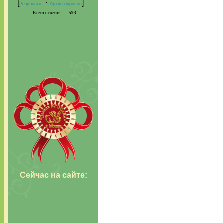
[
·
]
Результаты
Архив опросов
Всего ответов
593
Сейчас н
а сайте: