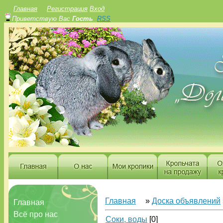
Главная
Регистрация
Вход
Приветствую Вас
Гость
RSS
Главная
»
Доска объявлений
Главная
Всё про нас
Соки, воды
[0]