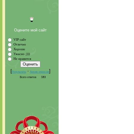
Оцените мой сайт
VIP сайт
Отлично
Хорошо
Ужасно ;)))
Не нравится
[
·
]
Результаты
Архив опросов
Всего ответов
593