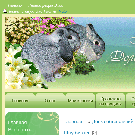
Главная
Регистрация
Вход
Приветствую Вас
Гость
RSS
Главная
»
Доска объявлений
Главная
Всё про нас
Шоу-бизнес
[0]