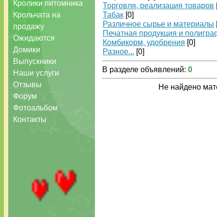
Кролики питомника
Торговля, реализация товаров
Крольчата на
Табак
[0]
Различное сырье и материалы
продажу
Печатная продукция и полигра
Ожидаются
Комбикорм, удобрения
[0]
Домики
Разное...
[0]
Выпускники
В разделе объявлений
:
0
Наши услуги
Отзывы
Не найдено мат
Форум
Фотоальбом
Контакты