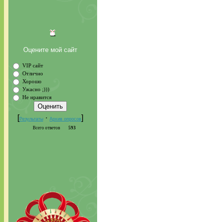
Оцените мой сайт
VIP сайт
Отлично
Хорошо
Ужасно ;)))
Не нравится
[
·
]
Результаты
Архив опросов
Всего ответов
593