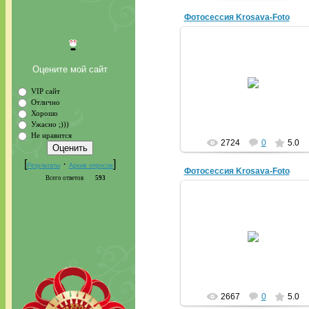
Фотосессия Krosava-Foto
Оцените мой сайт
16.02.2011
VIP сайт
krosava
Отлично
Хорошо
Ужасно ;)))
Не нравится
2724
0
5.0
[
·
]
Результаты
Архив опросов
Фотосессия Krosava-Foto
Всего ответов
593
16.02.2011
krosava
2667
0
5.0