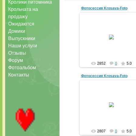
Кролики питомника
Фотосессия Krosava-Foto
Крольчата на
продажу
Ожидаются
Домики
16.02.2011
Выпускники
krosava
Наши услуги
Отзывы
Форум
2852
0
5.0
Фотоальбом
Контакты
Фотосессия Krosava-Foto
16.02.2011
krosava
2807
0
5.0