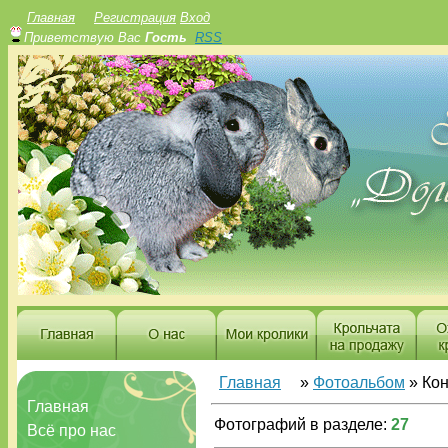
Главная
Регистрация
Вход
Приветствую Вас
Гость
RSS
Главная
»
Фотоальбом
» Ко
Главная
Фотографий в разделе
:
27
Всё про нас