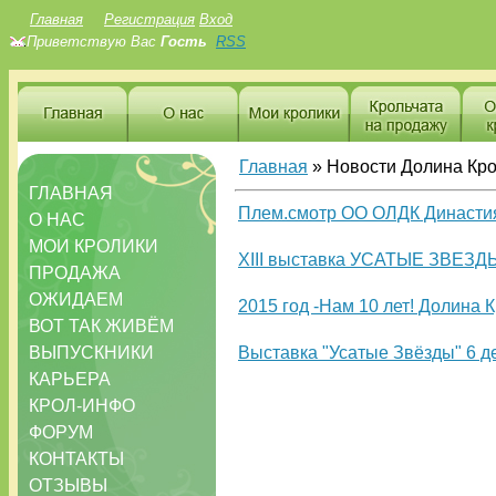
Главная
Регистрация
Вход
Приветствую Вас
Гость
RSS
Главная
»
Новости Долина Кр
ГЛАВНАЯ
Плем.смотр ОО ОЛДК Династия.
О НАС
МОИ КРОЛИКИ
XIII выставка УСАТЫЕ ЗВЕЗДЫ
ПРОДАЖА
ОЖИДАЕМ
2015 год -Нам 10 лет! Долина 
ВОТ ТАК ЖИВЁМ
ВЫПУСКНИКИ
Выставка "Усатые Звёзды" 6 де
КАРЬЕРА
КРОЛ-ИНФО
ФОРУМ
КОНТАКТЫ
ОТЗЫВЫ