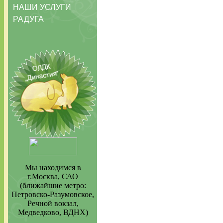
НАШИ УСЛУГИ
РАДУГА
Мы находимся в
г.Москва, САО
(ближайшие метро:
Петровско-Разумовское,
Речной вокзал,
Медведково, ВДНХ)