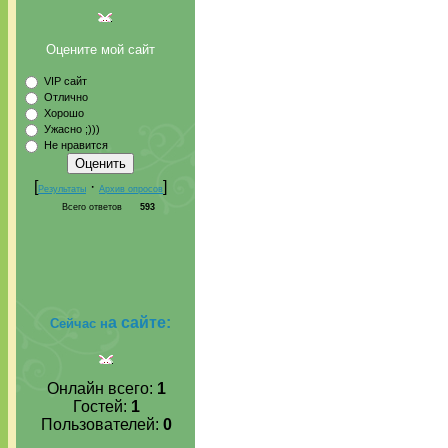
Оцените мой сайт
VIP сайт
Отлично
Хорошо
Ужасно ;)))
Не нравится
[
·
]
Результаты
Архив опросов
Всего ответов
593
а сайте:
Сейчас н
Онлайн всего:
1
Гостей:
1
Пользователей:
0