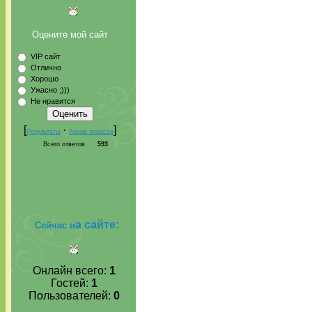
Оцените мой сайт
VIP сайт
Отлично
Хорошо
Ужасно ;)))
Не нравится
[
·
]
Результаты
Архив опросов
Всего ответов
593
а сайте:
Сейчас н
Онлайн всего:
1
Гостей:
1
Пользователей:
0