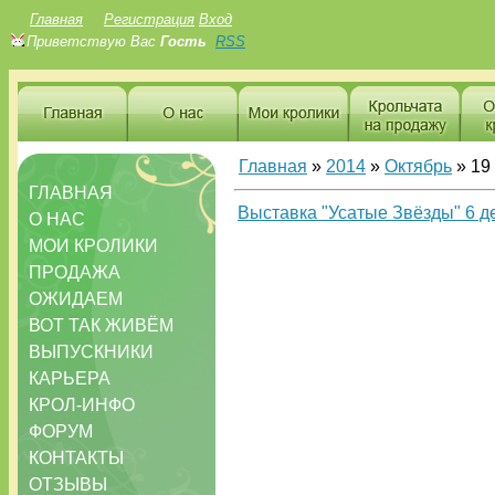
Главная
Регистрация
Вход
Приветствую Вас
Гость
RSS
Главная
»
2014
»
Октябрь
»
19
ГЛАВНАЯ
Выставка "Усатые Звёзды" 6 де
О НАС
МОИ КРОЛИКИ
ПРОДАЖА
ОЖИДАЕМ
ВОТ ТАК ЖИВЁМ
ВЫПУСКНИКИ
КАРЬЕРА
КРОЛ-ИНФО
ФОРУМ
КОНТАКТЫ
ОТЗЫВЫ