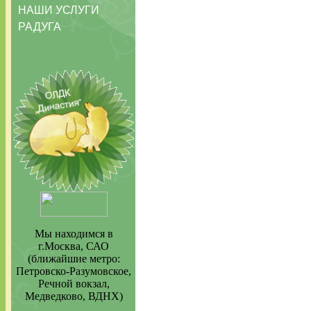
НАШИ УСЛУГИ
РАДУГА
Мы находимся в
г.Москва, САО
(ближайшие метро:
Петровско-Разумовское,
Речной вокзал,
Медведково, ВДНХ)