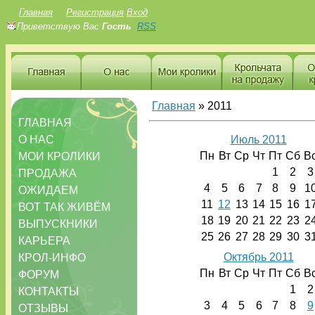
Главная
Регистрация
Вход
Приветствую Вас
Гость
RSS
Главная
»
2011
ГЛАВНАЯ
О НАС
Июль 2011
Пн
Вт
Ср
Чт
Пт
Сб
В
МОИ КРОЛИКИ
1
2
3
ПРОДАЖА
4
5
6
7
8
9
1
ОЖИДАЕМ
11
12
13
14
15
16
1
ВОТ ТАК ЖИВЁМ
18
19
20
21
22
23
2
ВЫПУСКНИКИ
25
26
27
28
29
30
3
КАРЬЕРА
Октябрь 2011
КРОЛ-ИНФО
Пн
Вт
Ср
Чт
Пт
Сб
В
ФОРУМ
1
2
КОНТАКТЫ
3
4
5
6
7
8
9
ОТЗЫВЫ