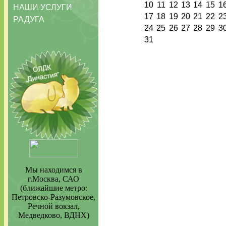
10
11
12
13
14
15
1
НАШИ УСЛУГИ
17
18
19
20
21
22
2
РАДУГА
24
25
26
27
28
29
3
31
Мы находимся в
г.Москва, САО
(ближайшие метро:
Петровско-Разумовское,
Речной вокзал,
Медведково, ВДНХ)