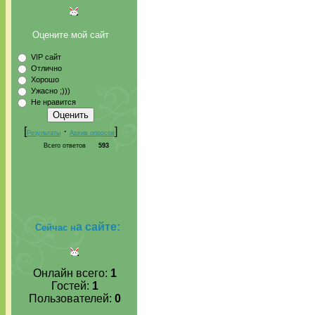
Оцените мой сайт
VIP сайт
Отлично
Хорошо
Ужасно ;)))
Не нравится
[
·
]
Результаты
Архив опросов
Всего ответов
593
а сайте:
Сейчас н
Онлайн всего:
1
Гостей:
1
Пользователей:
0