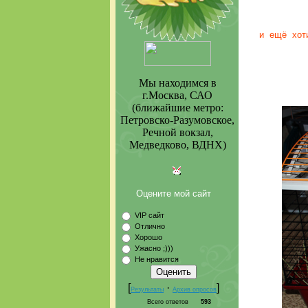
и ещё
хот
Мы находимся в
г.Москва, САО
(ближайшие метро:
Петровско-Разумовское,
Речной вокзал,
Медведково, ВДНХ)
Оцените мой сайт
VIP сайт
Отлично
Хорошо
Ужасно ;)))
Не нравится
[
·
]
Результаты
Архив опросов
Всего ответов
593