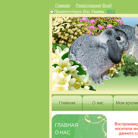
Главная
Регистрация
Вход
Приветствую Вас
Гость
RSS
Воспроизвед
ГЛАВНАЯ
носители и
О НАС
данного с