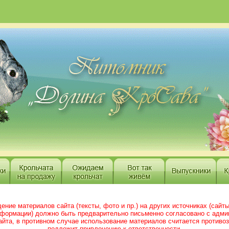
ение материалов сайта (тексты, фото и пр.) на других источниках (сайт
нформации) должно быть предварительно письменно согласовано с адми
айта, в противном случае использование материалов считается противо
подлежит привлечению к ответственности.