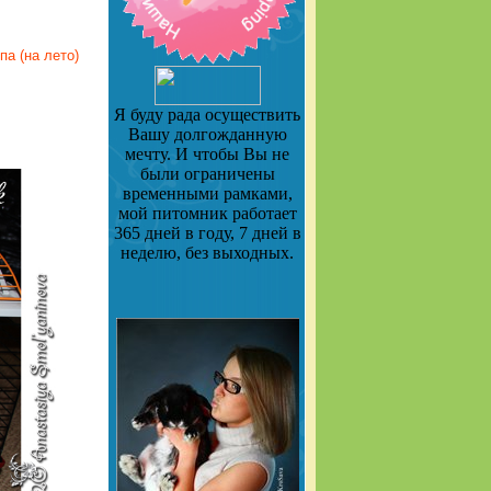
а (на лето)
Я буду рада осуществить
Вашу долгожданную
мечту. И чтобы Вы не
были ограничены
временными рамками,
мой питомник работает
365 дней в году, 7 дней в
неделю, без выходных.