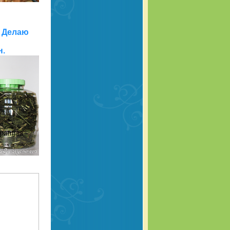
. Делаю
н.