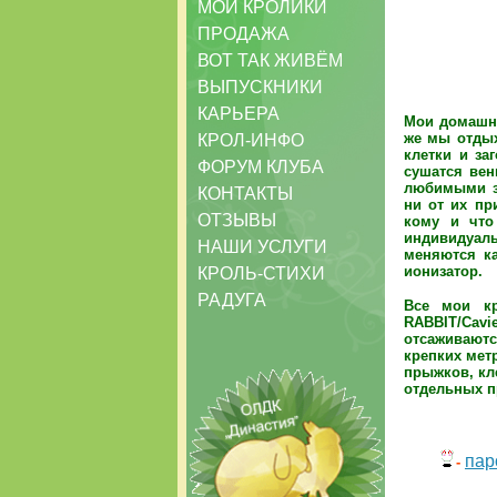
МОИ КРОЛИКИ
ПРОДАЖА
ВОТ ТАК ЖИВЁМ
ВЫПУСКНИКИ
КАРЬЕРА
Мои домашни
же мы отдых
КРОЛ-ИНФО
клетки и за
ФОРУМ КЛУБА
сушатся вен
любимыми за
КОНТАКТЫ
ни от их пр
ОТЗЫВЫ
кому и что
индивидуал
НАШИ УСЛУГИ
меняются ка
ионизатор.
КРОЛЬ-СТИХИ
РАДУГА
Все мои кр
RABBIT/Cavie
отсаживаютс
крепких метр
прыжков, кле
отдельных п
пар
-