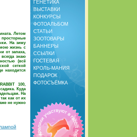
ГЕНЕТИКА
ВЫСТАВКИ
КОНКУРСЫ
ФОТОАЛЬБОМ
СТАТЬИ
мната. Летом
х просторные
ЗООТОВАРЫ
чки. На зиму
БАННЕРЫ
 мою жизнь с
и от запаха,
ССЫЛКИ
 всегда знаю
ГОСТЕВАЯ
ностью (всё
ской сеткой
КРОЛЬ-МАНИЯ
де находится
ПОДАРОК
ФОТОСЪЁМКА
RABBIT 100,
садика. Куда
адельцам. На
так как от их
аже не нужно
 лампой