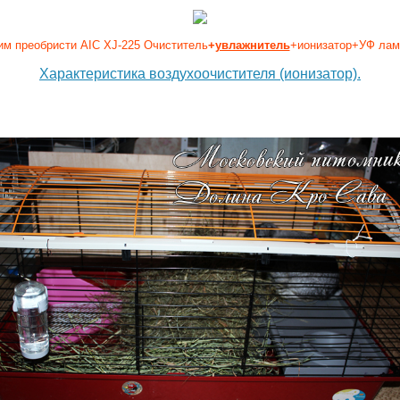
им преобристи AIC XJ-225 Очиститель
+
увлажнитель
+ионизатор+УФ ламп
Характеристика воздухоочистителя (ионизатор).