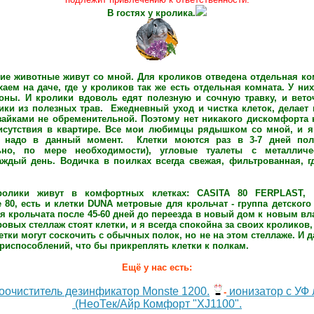
В гостях у кролика.
е животные живут со мной. Для кроликов отведена отдельная ко
аем на даче, где у кроликов так же есть отдельная комната. У ни
гоны. И кролики вдоволь едят полезную и сочную травку, и вето
ики из полезных трав. Ежедневный уход и чистка клеток, делает
йками не обременительной. Поэтому нет никакого дискомфорта н
исутствия в квартире. Все мои любимцы рядышком со мной, и я
 надо в данный момент. Клетки моются раз в 3-7 дней пол
ьно, по мере необходимости), угловые туалеты с металличе
ждый день. Водичка в поилках всегда свежая, фильтрованная, г
олики живут в комфортных клетках: CASITA 80 FERPLAST, 
 80, есть и клетки DUNA метровые для крольчат - группа детского 
я крольчата после 45-60 дней до переезда в новый дом к новым вл
овых стеллаж стоят клетки, и я всегда спокойна за своих кроликов, 
тки могут соскочить с обычных полок, но не на этом стеллаже. И д
риспособлений, что бы прикреплять клетки к полкам.
Ещё у нас есть:
оочиститель дезинфикатор Моnste 1200.
ионизатор с УФ
-
(НеоТек/Айр Комфорт "XJ1100".