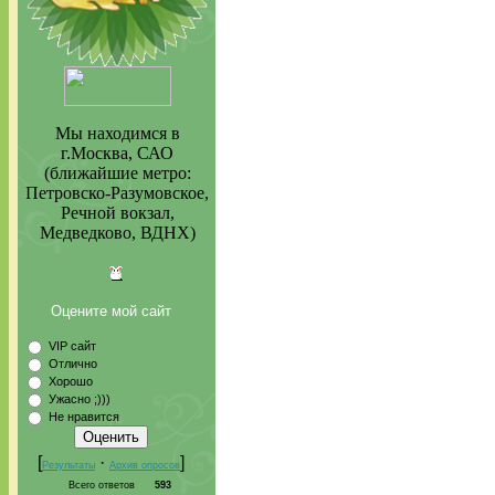
Мы находимся в
г.Москва, САО
(ближайшие метро:
Петровско-Разумовское,
Речной вокзал,
Медведково, ВДНХ)
Оцените мой сайт
VIP сайт
Отлично
Хорошо
Ужасно ;)))
Не нравится
[
·
]
Результаты
Архив опросов
Всего ответов
593