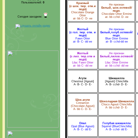
Пользователей:
0
Красный
Не признан
(с шок. тюр. отм.и
Белый, шок.остевой/
подп)
подп.
Chocolate Orange
Chocolate Otter Ermine
Otter
Сегодня заходили:
at- bb cchd- D- ee
at- bb C- D- ee
Желтый
Не признан
(с гол. тюр. отм. и
Белый,голуб.остевой/
подп)
подп.
Fawn Otter
Blue Otter Ermine
at- B- C- dd ee
at- B- cchd-dd ee
Желтый
Не признан
(с лил. тюр.отм и
Белый,лилов.остевой/
подп)
подп.
Lilac Fawn Otter
Lilac Otter Ermine
at- bb C- dd ee
at- bb cchd- dd ee
Агути
Шиншилла
Chestnut [Agouti]
[Agouti] Chinchilla
A- B- C- D- E-
A- B- cchd- D- E-
Шок.агути
Шоколадная Шиншилла
Cinnamon
Choco Agouti Chinchilla
(Chocolate Agouti)
A- bb cchd- D- E-
A- bb C- D- E-
Опал
Голубая шиншилла
Opal (Blue Agouti)
Squirrel (BlueChinchilla)
A- B- C- dd E-
A- B- cchd- dd E-