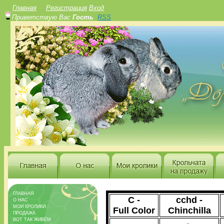
Главная
Регистрация
Вход
Приветствую Вас
Гость
RSS
ГЛАВНАЯ
C -
cchd -
О НАС
МОИ КРОЛИКИ
Full Color
Chinchilla
ПРОДАЖА
ВОТ ТАК ЖИВЁМ