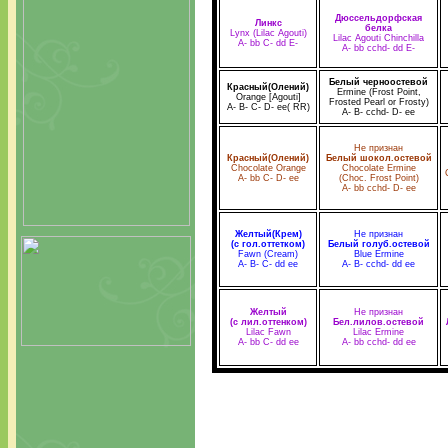
Дюссельдорфская
Линкс
белка
Lynx (Lilac Agouti)
Lilac Agouti Chinchilla
A- bb C- dd E-
A- bb cchd- dd E-
Белый черноостевой
Красный(Олений)
Ermine (Frost Point,
Orange [Agouti]
Frosted Pearl or Frosty)
A- B- C- D- ee( RR)
A- B- cchd- D- ee
Не признан
Красный(Олений)
Белый шокол.остевой
Chocolate Orange
Chocolate Ermine
A- bb C- D- ee
(Choc. Frost Point)
A- bb cchd- D- ee
Желтый(Крем)
Не признан
(с гол.оттетком)
Белый голуб.остевой
Fawn (Cream)
Blue Ermine
A- B- C- dd ee
A- B- cchd- dd ee
Желтый
Не признан
(с лил.оттенком)
Бел.лилов.остевой
Lilac Fawn
Lilac Ermine
A- bb C- dd ee
A- bb cchd- dd ee