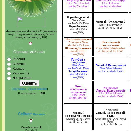
Сепаратор лил.отм.
Лиловый Салландер
Lilac Tortoiseshell
Lilac Sallander
aa bb C- dd ee
aa bb cchd-dd ee
Черно/подпалый
Black Otter
Черный Белоостевой
at- B- C- D- E-W-
Black SilverMarten
Черно/огненн.
at- B- cchd- D- E-W-
atatB-CCD-E-
Мы находимся в г.Москва, САО (ближайшие
ww(+RR)
метро: Петровско-Разумовское, Речной
вокзал, Медведково, ВДНХ)
Шоколад/подпалый
Chocolate Otter
Шоколадный
at- bb C- D- E-W-
Белоостевой
Шоколад/огненный
Chocolate SilverMarten
Оцените мой сайт
atatbbCCD-E-
at- bb cchd- D- E-W-
ww(+RR)
VIP сайт
Голубой с
подпалом
Отлично
Blue Otter
Голубой Белоостевой
Хорошо
at- B- C- dd E-W-
Blue Silver Marten
Голуб/огненн.
at- B- cchd- dd E-W-
Ужасно ;)))
atatB-CCddE-
ww(+RR)
Не нравится
Люкс
Не признан
[
Результаты
·
Архив опросов
]
(Лиловый с
Лилов. Белоостевой
подпалом)
Всего ответов
593
Lilac Silver Marten
Lilac Otter
at- bb cchd- dd E-W-
at-bbC-ddE-W-
Не признан
Красный
Белый,черноостевой/
Сейчас н
а сайте:
(с тюр.отм.и подп.)
подп.
Orange or Tort Otter
Otter Ermine (Otter Frost
at- B- C- D- ee
Point)
at- B- cchd- D- ee
Онлайн всего:
1
Гостей:
1