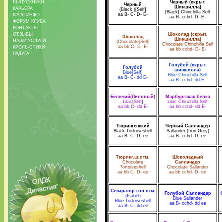
ВЫПУСКНИКИ
Черный (скрыт.
Черный
Шиншилла)
КАРЬЕРА
(Black )[Self]
[Black] Chinchilla Self
aa B- C- D- E-
КРОЛ-ИНФО
aa B- cchd- D- E-
ФОРУМ КЛУБА
КОНТАКТЫ
ОТЗЫВЫ
Шоколад (скрыт.
Шоколад
Шиншилла)
НАШИ УСЛУГИ
(Chocolate[Self]
Chocolate Chinchilla Self
aa bb C- D- E-
КРОЛЬ-СТИХИ
aa bb cchd- D- E-
РАДУГА
Голубой (скрыт.
Голубой
шиншилла)
Blue[Self]
Blue Chinchilla Self
aa B- C- dd E-
aa B- cchd- dd E-
Беличий(Лиловый)
Марбургская белка
Lilac[Self]
Lilac Chinchilla Self
aa bb C- dd E-
aa bb cchd- dd E-
Тюрингенский
Черный Салландер
Black Tortoiseshell
Sallander (Iron Grey)
aa B- C- D- ee
aa B- cchd- D- ee
Тюринг.ш.отм.
Шоколадный
Chocolate
Салландер
Tortoiseshell
Chocolate Sallander
aa bb C- D- ee
aa bb cchd- D- ee
Сепаратор гол.отм.
Голубой Салландер
(Isabel)
Blue Sallander
Blue Tortoiseshell
aa B- cchd- dd ee
aa B- C- dd ee