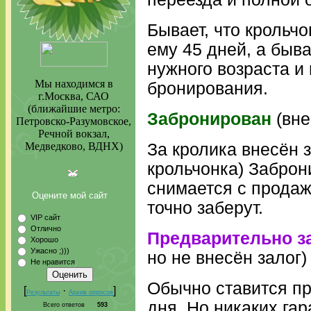
Бывает, что крольчо
ему 45 дней, а быва
нужного возраста и
Мы находимся в
бронирования.
г.Москва, САО
(ближайшие метро:
Забронирован
(вне
Петровско-Разумовское,
Речной вокзал,
Медведково, ВДНХ)
За кролика внесён з
крольчонка) Заброн
снимается с продаж
Оцените мой сайт
точно заберут.
VIP сайт
Отлично
Предварительно з
Хорошо
Ужасно ;)))
но не внесён залог)
Не нравится
Обычно ставится пр
[
·
]
Результаты
Архив опросов
дня. Но никаких гар
Всего ответов
593