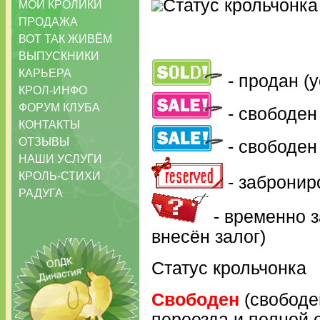
Статус крольчонк
МОИ КРОЛИКИ
ПРОДАЖА
ВОТ ТАК ЖИВЁМ
ВЫПУСКНИКИ
КАРЬЕРА
- продан (
КРОЛ-ИНФО
ФОРУМ КЛУБА
- свободен
КОНТАКТЫ
ОТЗЫВЫ
- свободен
НАШИ УСЛУГИ
КРОЛЬ-СТИХИ
- забронир
РАДУГА
- временно з
внесён залог)
Статус крольчонка
Свободен
(свободе
переезда и полной 