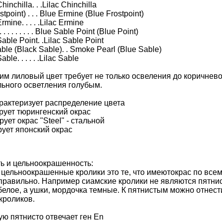
inchilla. . .Lilac Chinchilla
tpoint) . . . Blue Ermine (Blue Frostpoint)
mine. . . . .Lilac Ermine
. . . . . . . . Blue Sable Point (Blue Point)
able Point. .Lilac Sable Point
le (Black Sable). . Smoke Pearl (Blue Sable)
ble. . . . . .Lilac Sable
им лиловый цвет требует не только освеления до коричнево
ьного осветления голубым.
арактеризует распределение цвета
рует тюрингенский окрас
ует окрас "Steel" - стальной
рует японский окрас
ь и цельноокрашенность:
о цельноокрашенные кролики это те, что имеютокрас по всему
правильно. Например сиамские кролики не являются пятни
 белое, а ушки, мордочка темные. К пятнистым можно отнест
кроликов.
ю пятнисто отвечает ген En