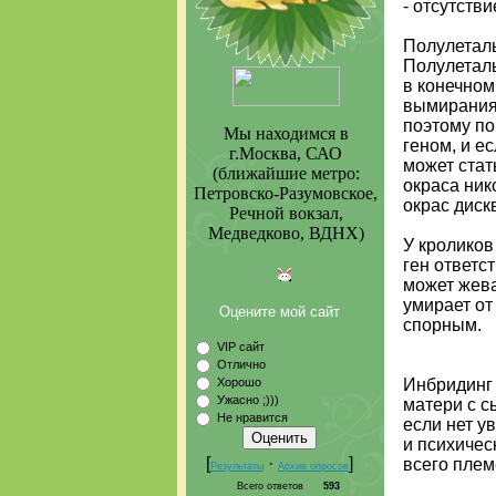
- отсутств
Полулеталь
Полулеталь
в конечном
вымирания.
поэтому по
Мы находимся в
геном, и е
г.Москва, САО
может стат
(ближайшие метро:
окраса ник
Петровско-Разумовское,
окрас дис
Речной вокзал,
Медведково, ВДНХ)
У кроликов
ген ответс
может жева
умирает от
Оцените мой сайт
спорным.
VIP сайт
Отлично
Хорошо
Инбридинг 
Ужасно ;)))
матери с с
Не нравится
если нет у
и психичес
[
·
]
всего плем
Результаты
Архив опросов
Всего ответов
593