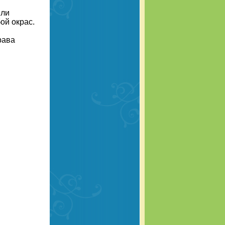
или
ой окрас.
рава