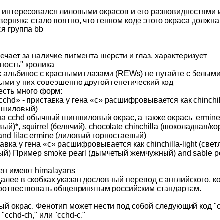
о интересовался лиловыми окрасов и его разновидностями и
верняка стало поятно, что генном коде этого окраса должна
я группа bb
вечает за наличие пигмента шерсти и глаз, характеризует
ность" кролика.
ик альбинос с красными глазами (REWs) не путайте с белым
ыми у них совершенно другой генетический код
 есть много форм:
cchd» - приставка у гена «с» расшифровывается как chinchil
ншиловый)
а cchd обычный шиншиловый окрас, а также окрасы ermine
ый)*, squirrel (белячий), chocolate chinchilla (шоколадная/к
nd lilac ermine (лиловый горностаевый)
тавка у гена «с» расшифровывается как chinchilla-light (свет
) Пример smoke pearl (дымчетый жемчужный) and sable po
 ген имеют himalayans
и далее в скобках указан дословный перевод с английского, 
оотвествовать общепринятым российским стандартам.
 окрас. Фенотип может нести под собой следующий код "c
 "cchd-ch," или "cchd-c."