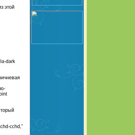
з этой
и
la-dark
оричневая
ло-
int
который
chd-cchd,"