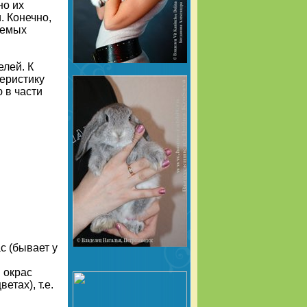
но их
. Конечно,
аемых
елей. К
еристику
 в части
ас (бывает у
й окрас
етах), т.е.