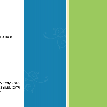
го но и
 телу - это
стыми, хотя
и