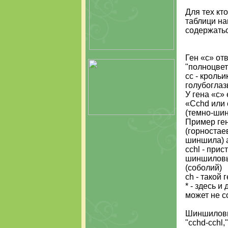
Для тех кт
таблици на
содержатьс
Ген «с» от
"полноцвет
сс - кроль
голубоглаз
У гена «с»
«Cchd или 
(темно-ши
Пример ген
(горностаев
шиншила) a
cchl - прис
шиншиловый
(соболий)
ch - такой
* - здесь 
может не с
Шиншиловый
"cchd-cchl,"