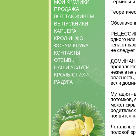
Термины и 
МОИ КРОЛИКИ
ПРОДАЖА
Теоретичес
ВОТ ТАК ЖИВЁМ
Обозначени
ВЫПУСКНИКИ
КАРЬЕРА
РЕЦЕССИВН
КРОЛ-ИНФО
одного или
гена от ка
ФОРУМ КЛУБА
не следует
КОНТАКТЫ
ОТЗЫВЫ
ДОМИНАНТН
проявляет
НАШИ УСЛУГИ
нежелатель
КРОЛЬ-СТИХИ
опасность,
РАДУГА
если домина
Мутация - 
потомков, 
может скры
родительск
появится п
Летальные 
половой зр