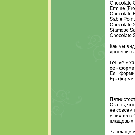
Chocolate Ch
Ermine (Fros
Chocolate Er
Sable Point. 
Chocolate S
Siamese Sab
Chocolate Sa
Как мы вид
дополнител
Ген «е » х
ее - форми
Es - формир
Ej - форми
Пятнистост
Сказть, чт
не совсем 
у них тело
плащевых 
За плащеву