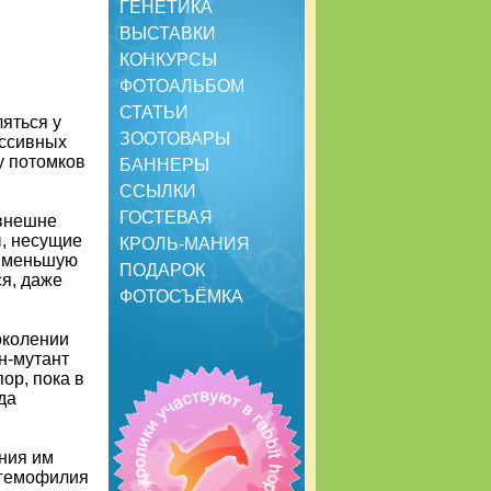
ГЕНЕТИКА
ВЫСТАВКИ
КОНКУРСЫ
ФОТОАЛЬБОМ
СТАТЬИ
яться у
ЗООТОВАРЫ
ессивных
у потомков
БАННЕРЫ
ССЫЛКИ
ГОСТЕВАЯ
внешне
, несущие
КРОЛЬ-МАНИЯ
о меньшую
ПОДАРОК
ся, даже
ФОТОСЪЁМКА
околении
н-мутант
ор, пока в
да
ния им
 гемофилия