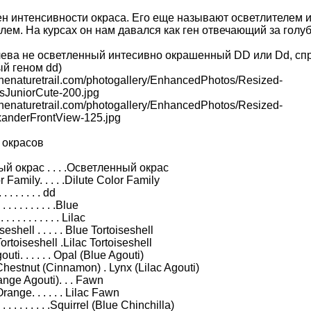
Ген интенсивности окраса. Его еще называют осветлителем 
лем. На курсах он нам давался как ген отвечающий за голуб
ева не осветленный интесивно окрашенный DD или Dd, сп
й геном dd)
thenaturetrail.com/photogallery/EnhancedPhotos/Resized-
sJuniorCute-200.jpg
thenaturetrail.com/photogallery/EnhancedPhotos/Resized-
xanderFrontView-125.jpg
 окрасов
й окрас . . . .Осветленный окрас
Family. . . . .Dilute Color Family
 . . . . . . dd
. . . . . . . . . .Blue
 . . . . . . . . . Lilac
eshell . . . . . Blue Tortoiseshell
rtoiseshell .Lilac Tortoiseshell
uti. . . . . . Opal (Blue Agouti)
hestnut (Cinnamon) . Lynx (Lilac Agouti)
nge Agouti). . . Fawn
ange. . . . . . Lilac Fawn
. . . . . . . . .Squirrel (Blue Chinchilla)