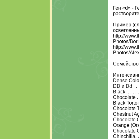
Ген «d» - 
растворите
Пример (сл
осветленны
http://www.
Photos/Bori
http://www.
Photos/Ale
Семейство
Интенсивны
Dense Color 
DD и Dd . . . .
Black. . . . . . 
Chocolate . . .
Black Tortois
Chocolate To
Chestnut Ago
Chocolate C
Orange (Ora
Chocolate Or
Chinchilla. . 