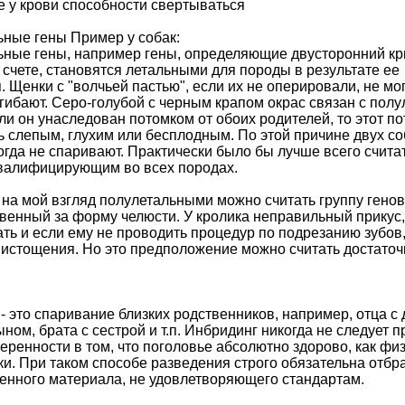
ие у крови способности свертываться
ные гены Пример у собак:
ные гены, например гены, определяющие двусторонний кр
 счете, становятся летальными для породы в результате ее
 Щенки с "волчьей пастью", если их не оперировали, не мог
гибают. Серо-голубой с черным крапом окрас связан с пол
сли он унаследован потомком от обоих родителей, то этот п
ь слепым, глухим или бесплодным. По этой причине двух со
огда не спаривают. Практически было бы лучше всего считат
квалифицирующим во всех породах.
 на мой взгляд полулетальными можно считать группу генов
твенный за форму челюсти. У кролика неправильный прикус,
ть и если ему не проводить процедур по подрезанию зубов,
 истощения. Но это предположение можно считать достаточ
- это спаривание близких родственников, например, отца с
ыном, брата с сестрой и т.п. Инбридинг никогда не следует 
веренности в том, что поголовье абсолютно здорово, как физ
ки. При таком способе разведения строго обязательна отбр
енного материала, не удовлетворяющего стандартам.