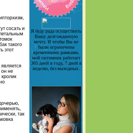
ипторхизм,
ут сосать и
Я буду рада осуществить
улетальным
Вашу долгожданную
отомок
мечту. И чтобы Вы не
бак такого
были ограничены
ь этот
временными рамками,
мой питомник работает
365 дней в году, 7 дней в
 является
неделю, без выходных.
 он не
 кролик
но
 дочерью,
применять,
ически, так
аковка