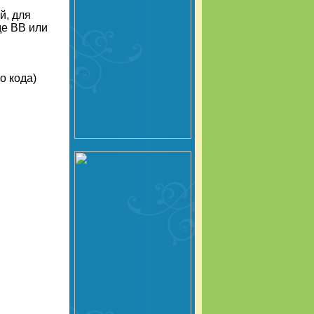
й, для
де BB или
о кода)