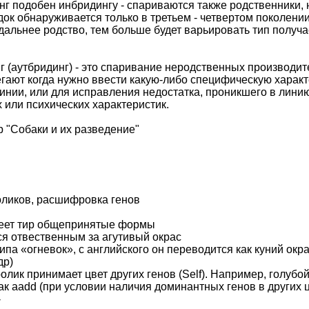
г подобен инбридингу - спариваются также родственники, 
ок обнаруживается только в третьем - четвертом поколении
дальнее родство, тем больше будет варьировать тип получ
г (аутбридинг) - это спаривание неродственных производит
гают когда нужно ввести какую-либо специфическую характ
линии, или для исправления недостатка, проникшего в линию
 или психических характеристик.
 "Собаки и их разведение"
оликов, расшифровка генов
меет тир общепринятые формы
ся отвественным за агутивый окрас
типа «огневок», с английского он переводится как куний окр
др)
ролик принимает цвет других генов (Self). Например, голубо
ак aadd (при условии наличия доминантных генов в других цв
-