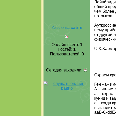
Лайнбридин
общий пред
чем более 
потомков.
Ауткроссин
а сайте:
Сейчас н
нему прибе
от другой 
физических
Онлайн всего:
1
© Х.Хармар
Гостей:
1
Пользователей:
0
Сегодня заходили:
Окрасы кр
Ген «а» и
А – являет
at – окрас 
куниц и вы
а – когда к
выглядит к
aaB-C-ddE