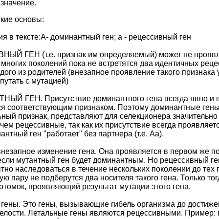
значение.
кие основы:
я в тексте:А- доминантный ген; а - рецессивный ген
ЫЙ ГЕН (т.е. признак им определяемый) может не проявл
 многих поколений пока не встретятся два идентичных рец
ждого из родителей (внезапное проявление такого признака 
 путать с мутацией)
ЫЙ ГЕН. Присутствие доминантного гена всегда явно и 
ся соответствующим признаком. Поэтому доминантные гены
ный признак, представляют для селекционера значительн
 чем рецессивные, так как их присутствие всегда проявляет
нтный ген "работает" без партнера (т.е. Аа).
внезапное изменение гена. Она проявляется в первом же п
если мутантный ген будет доминантным. Но рецессивный ге
тно наследоваться в течение нескольких поколении до тех п
ую пару не подберутся два носителя такого гена. Только тог
отомок, проявляющий результат мутации этого гена.
гены. Это гены, вызывающие гибель организма до достиже
елости. Летальные гены являются рецессивными. Пример: