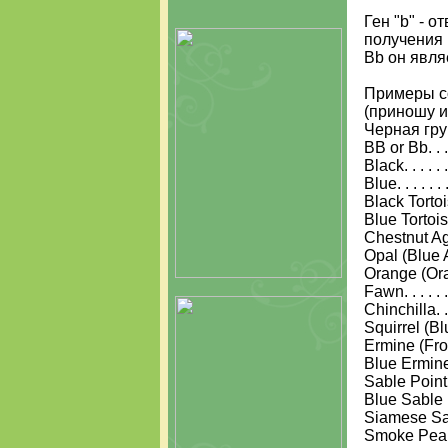
Ген "b" - 
получения 
Bb он явля
Примеры со
(приношу и
Черная групп
BB or Bb. . . . .
Black. . . . . .
Blue. . . . . . . 
Black Tortois
Blue Tortois
Chestnut Ago
Opal (Blue Ago
Orange (Ora
Fawn. . . . . . 
Chinchilla. . 
Squirrel (Blu
Ermine (Frost
Blue Ermine 
Sable Point. .
Blue Sable Poi
Siamese Sab
Smoke Pearl 