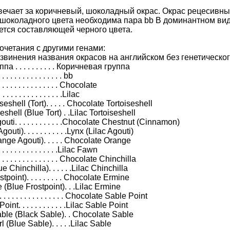
отвечает за коричневый, шоколадный окрас. Окрас рецесивны
шоколадного цвета необходима пара bb В доминантном ви
ется составляющей черного цвета.
четания с другими генами:
звинения названия окрасов на английском без генетическог
а . . . . . . . . . . Коричневая группа
 . . . . . . . . . . . . . bb
 . . . . . . . . . . . . . . Chocolate
. . . . . . . . . . . . . . .Lilac
eshell (Tort). . . . . Chocolate Tortoiseshell
eshell (Blue Tort) . .Lilac Tortoiseshell
uti. . . . . . . . . . . .Chocolate Chestnut (Cinnamon)
uti). . . . . . . . . . .Lynx (Lilac Agouti)
nge Agouti). . . . . Chocolate Orange
. . . . . . . . . . . . . .Lilac Fawn
. . . . . . . . . . . . . . Chocolate Chinchilla
e Chinchilla). . . . . .Lilac Chinchilla
point). . . . . . . . . Chocolate Ermine
(Blue Frostpoint). . .Lilac Ermine
 . . . . . . . . . . . . . . Chocolate Sable Point
nt. . . . . . . . . . . .Lilac Sable Point
le (Black Sable). . Chocolate Sable
(Blue Sable). . . . .Lilac Sable