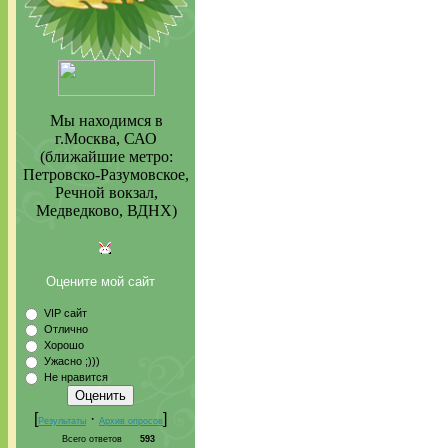
Мы находимся в
г.Москва, САО
(ближайшие метро:
Петровско-Разумовское,
Речной вокзал,
Медведково, ВДНХ)
Оцените мой сайт
VIP сайт
Отлично
Хорошо
Ужасно ;)))
Не нравится
[
·
]
Результаты
Архив опросов
Всего ответов
593