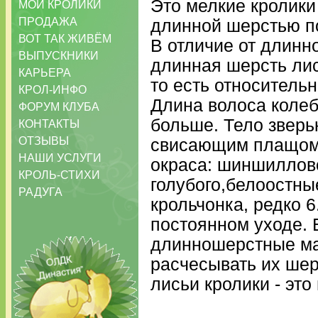
Это мелкие кролики (
МОИ КРОЛИКИ
ПРОДАЖА
длинной шерстью по
ВОТ ТАК ЖИВЁМ
В отличие от длинн
ВЫПУСКНИКИ
длинная шерсть лис
КАРЬЕРА
то есть относительн
КРОЛ-ИНФО
Длина волоса колебл
ФОРУМ КЛУБА
больше. Тело звер
КОНТАКТЫ
ОТЗЫВЫ
свисающим плащом.
НАШИ УСЛУГИ
окраса: шиншилловог
КРОЛЬ-СТИХИ
голубого,белоостны
РАДУГА
крольчонка, редко 
постоянном уходе. 
длинношерстные ма
расчесывать их шер
лисьи кролики - это