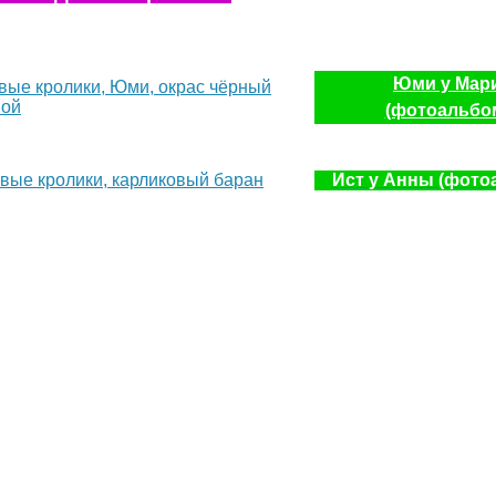
Юми у Мар
(фотоальбо
Ист у Анны (фото