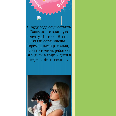
Я буду рада осуществить
Вашу долгожданную
мечту. И чтобы Вы не
были ограничены
временными рамками,
мой питомник работает
365 дней в году, 7 дней в
неделю, без выходных.