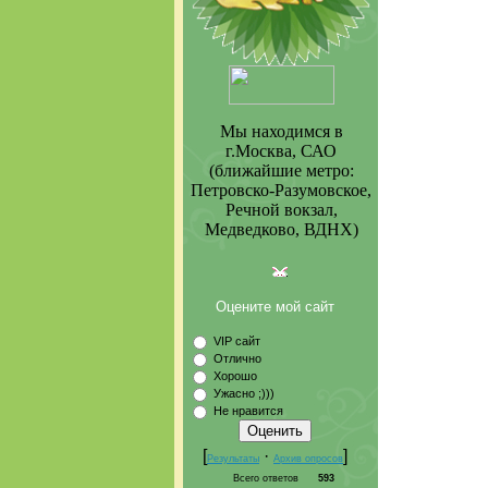
Мы находимся в
г.Москва, САО
(ближайшие метро:
Петровско-Разумовское,
Речной вокзал,
Медведково, ВДНХ)
Оцените мой сайт
VIP сайт
Отлично
Хорошо
Ужасно ;)))
Не нравится
[
·
]
Результаты
Архив опросов
Всего ответов
593