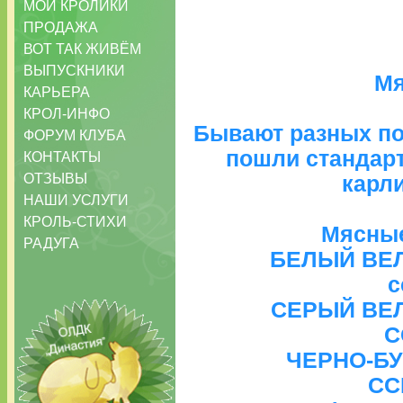
МОИ КРОЛИКИ
ПРОДАЖА
ВОТ ТАК ЖИВЁМ
ВЫПУСКНИКИ
Мя
КАРЬЕРА
КРОЛ-ИНФО
Бывают разных пор
ФОРУМ КЛУБА
пошли стандар
КОНТАКТЫ
ОТЗЫВЫ
карл
НАШИ УСЛУГИ
КРОЛЬ-СТИХИ
Мясные
РАДУГА
БЕЛЫЙ ВЕЛИ
c
СЕРЫЙ ВЕЛИ
C
ЧЕРНО-БУР
CC