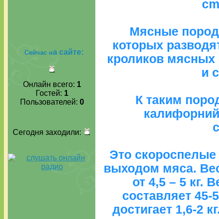
cm
Мясные породы
которых разводят
а сайте:
Сейчас н
кроликов мясных 
и 
Онлайн всего:
1
Гостей:
1
К таким поро
Пользователей:
0
калифорний
Сегодня заходили:
Это скороспелые
выходом мяса. Ве
от 4,5 – 5 кг.
составляет 45-5
достигает 1,6-2 к