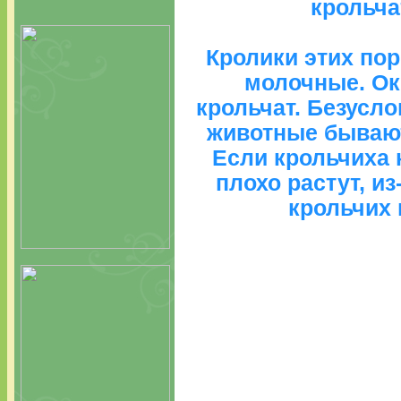
крольчат
Кролики этих по
молочные. Окр
крольчат. Безуслов
животные бывают
Если крольчиха 
плохо растут, из
крольчих