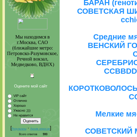
БАРАН (генот
СОВЕТСКАЯ ШИ
ссh
Средние м
Мы находимся в
г.Москва, САО
ВЕНСКИЙ ГОЛ
(ближайшие метро:
Петровско-Разумовское,
Речной вокзал,
СЕРЕБРИСТ
Медведково, ВДНХ)
CCBBDD
Оцените мой сайт
КОРОТКОВОЛОСЫЕ
C
VIP сайт
Отлично
Хорошо
Ужасно ;)))
Мелкие мя
Не нравится
[
·
]
СОВЕТСКИЙ М
Результаты
Архив опросов
Всего ответов
593