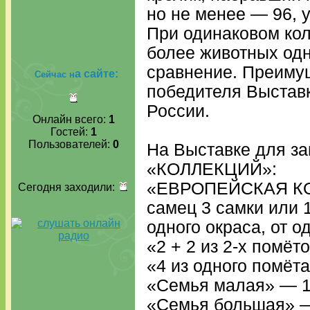
но не менее — 96, у
При одинаковом кол
более животных одн
сравнение. Преиму
а сайте:
Сейчас н
победителя Выставк
России.
Онлайн всего:
1
Гостей:
1
Пользователей:
0
На Выставке для за
«КОЛЛЕКЦИЙ»:
«ЕВРОПЕЙСКАЯ КОЛ
Сегодня заходили:
самец 3 самки или 
одного окраса, от о
«2 + 2 из 2-х помёт
«4 из одного помёт
«Семья малая» — 1
«Семья большая» — 