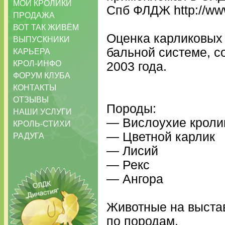
МОИ КРОЛИКИ
Спб ФЛДЖ http://ww
ПРОДАЖА
ВОТ ТАК ЖИВЁМ
Оценка карликовых 
ВЫПУСКНИКИ
бальной системе, с
КАРЬЕРА
КРОЛ-ИНФО
2003 года.
ФОРУМ КЛУБА
КОНТАКТЫ
ОТЗЫВЫ
Породы:
НАШИ УСЛУГИ
— Вислоухие кролик
КРОЛЬ-СТИХИ
— Цветной карлик
РАДУГА
— Лисий
— Рекс
— Ангора
Животные на выста
по породам.