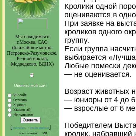
Кролики одной поро
оцениваются в одно
При заявке на выста
кроликов одного ок
Мы находимся в
группу.
г.Москва, САО
Если группа насчит
(ближайшие метро:
Петровско-Разумовское,
выбирается «Лучша
Речной вокзал,
Медведково, ВДНХ)
Любые помески деко
— не оценивается.
Оцените мой сайт
Возраст животных н
VIP сайт
— юниоры от 4 до 6
Отлично
Хорошо
— взрослые от 6 м
Ужасно ;)))
Не нравится
Победителем Выста
[
·
]
Результаты
Архив опросов
кролик, набравший 
Всего ответов
593