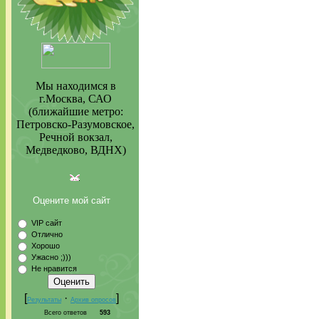
Мы находимся в
г.Москва, САО
(ближайшие метро:
Петровско-Разумовское,
Речной вокзал,
Медведково, ВДНХ)
Оцените мой сайт
VIP сайт
Отлично
Хорошо
Ужасно ;)))
Не нравится
[
·
]
Результаты
Архив опросов
Всего ответов
593