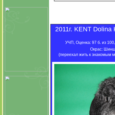
2011г. KENT Dolina
УЧП, Оценка: 97 б. из 100,
Окрас: Шинш
(переехал жить к знакомым м.