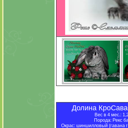
Долина КроСава 
Вес в 4 мес.: 1,2
Порода: Рекс ба
Окрас: шиншилловый (гавана ге