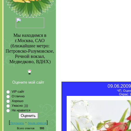
Мы находимся в
г.Москва, САО
(ближайшие метро:
Петровско-Разумовское,
Речной вокзал,
Медведково, ВДНХ)
Оцените мой сайт
09.06.2009
ЧП, Оценк
VIP сайт
Окрас:
Отлично
Хорошо
Ужасно ;)))
Не нравится
[
·
]
Результаты
Архив опросов
Всего ответов
593