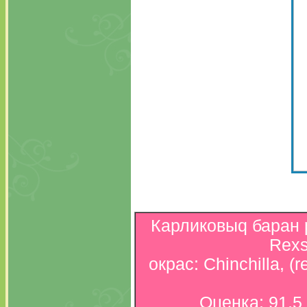
Карликовыq баран р
Rexs
окрас: Chinchilla, (
Оценка: 91,5