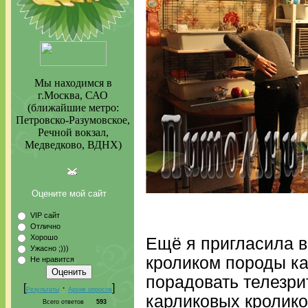
Мы находимся в
г.Москва, САО
(ближайшие метро:
Петровско-Разумовское,
Речной вокзал,
Медведково, ВДНХ)
Оцените мой сайт
VIP сайт
Отлично
Хорошо
Ещё я пригласила в
Ужасно ;)))
кроликом породы ка
Не нравится
порадовать телезр
[
·
]
Результаты
Архив опросов
карликовых кроликов
Всего ответов
593