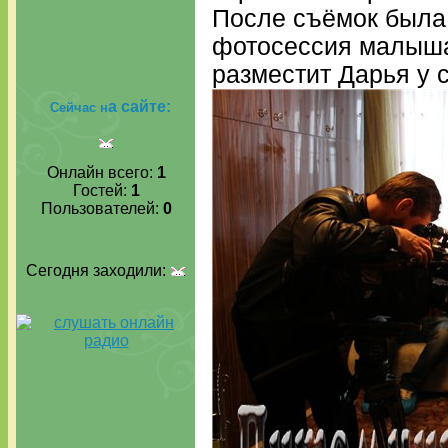
После съёмок была
фотосессия малыша 
разместит Дарья у с
а сайте:
Сейчас н
Онлайн всего:
1
Гостей:
1
Пользователей:
0
Сегодня заходили: