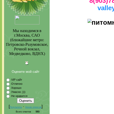
8(903)7
valle
Мы находимся в
г.Москва, САО
(ближайшие метро:
Петровско-Разумовское,
Речной вокзал,
Медведково, ВДНХ)
Оцените мой сайт
VIP сайт
Отлично
Хорошо
Ужасно ;)))
Не нравится
[
·
]
Результаты
Архив опросов
Всего ответов
593